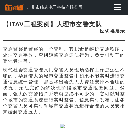
广州市纬志电子科技有限公司
首页
【ITAV工程案例】大理市交警支队
切换展示
应用方案
交通警察是警察的一个警种。其职责是维护交通秩序，
产品中心
处理交通事故，查纠道路交通违法行为，负责机动车的
登记管理等。
动态资讯
现代社会交通管理只用交警人员现场指挥工作是远远不
够的，毕竟偌大的城市交通监管中如果不能实时进行交
经典案例
通信息统一管理，那么将出会先人力资源安排不合理的
状况，无法完好的解决现阶段城市交通阻塞问题。然
关于纬志
而，强大的交警指挥系统就是必不可少的，它可以对整
个城市的交通系统进行实时监管、信息实时发布，让各
个交警人员可实时对城市交通状况进行合理的人员安排
服务与下载
来缓解交通压力。