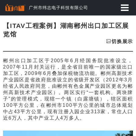
广州市纬志电子科技有限公司
首页
【ITAV工程案例】湖南郴州出口加工区展
览馆
应用方案
切换展示
产品中心
郴州出口加工区于2005年6月经国务院批准设立，
2007年11月封关运行，是全省目前唯一的国家级出口
动态资讯
加工区，2009年6月叠加保税物流功能。郴州高新技术
产业园区是省政府批准设立的省级开发区（2012年3月
经典案例
经省人民政府同意，由郴州有色金属产业园区更名为郴
州高新技术产业园区）。两区实行“一套机构、两块牌
关于纬志
子”的管理模式，现辖一个镇（白露塘镇），辖区面积
100平方公里，在郴州市100平方公里的城市总体规划
中占43平方公里，现有注册入园企业313家，常住人口
服务与下载
近6万人，其中产业工人4万多人。