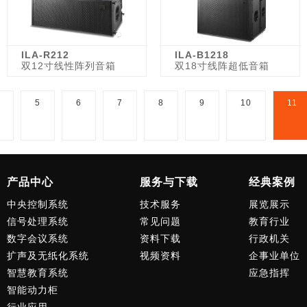
ILA-R212
ILA-B1218
双12寸线性阵列音箱
双18寸线阵超低音箱
5
6
7
8
9
10
11
产品中心
服务与下载
经典案例
中央控制系统
技术服务
展览展示
信号处理系统
常见问题
教育行业
数字会议系统
资料下载
行政机关
扩声及无纸化系统
视频资料
企事业单位
智慧教育系统
应急指挥
智能动力柜
行业应用