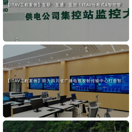
【ITAV工程案例】互联、互通、互控！ITAV分布式&智控管理平台深度赋能国网某地供电公司集控站
【ITAV工程案例】助力四川省广播电视发射传输中心打造智慧调度中心，护航安全播出“生命线”