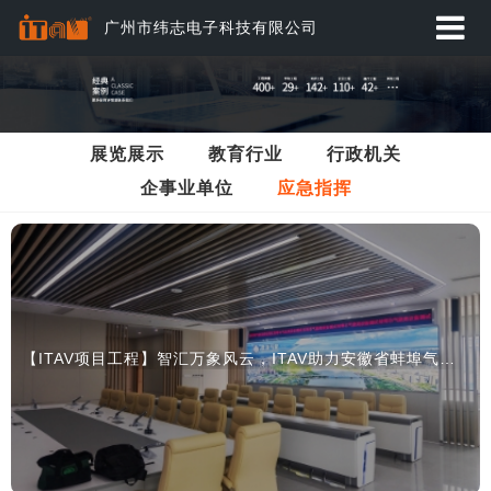
广州市纬志电子科技有限公司
首页
应用方案
展览展示
教育行业
行政机关
企事业单位
应急指挥
产品中心
动态资讯
经典案例
关于纬志
【ITAV项目工程】智汇万象风云，ITAV助力安徽省蚌埠气象局擘画数字新图景
服务与下载