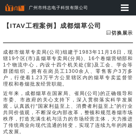
广州市纬志电子科技有限公司
首页
【ITAV工程案例】成都烟草公司
切换展示
应用方案
成都市烟草专卖局(公司)组建于1983年11月16日，现
产品中心
辖19个区(市)县烟草专卖局(分局)、16个卷烟营销部和
1个物流中心，内设十四个机关处(室)及工会、学会等
动态资讯
群团组织，拥有在岗员工1300余人、零售客户3万多
户，行使着1.23万平方公里辖区内的烟草专卖监督管
经典案例
理权和卷烟批发经营职能。
近年来，成都烟草在国家局、省局(公司)的正确领导和
关于纬志
市委、市政府的关心支持下，深入贯彻落实科学发展
观，认真践行“国家利益至上、消费者利益至上”的行业
共同价值观，不断深化内部改革，整顿和规范卷烟市场
服务与下载
秩序，打造充满生机与活力的市场经营主体，大力推进
了传统商业向现代流通的转变，实现了连续九年的跨越
式发展。